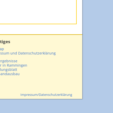
tiges
map
ssum und Datenschutzerklärung
rgebnisse
r in Rammingen
ilungsblatt
bandausbau
Impressum/Datenschutzerklärung